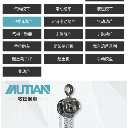
气动绞车
电动绞车
液压绞车
不锈钢葫芦
环链电动葫芦
气动葫芦
气动平衡器
手拉葫芦
手扳葫芦
手拉跑车
爬架提升机
舞台葫芦系列
起重电子秤
起重机
手动绞盘
工业葫芦